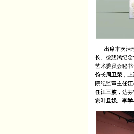
出席本次活动
长、徐悲鸿纪念
艺术委员会秘书
馆长
，上
周卫荣
院纪监审主任
江
任
，达芬
江三波
家
、
叶旦妮
李学