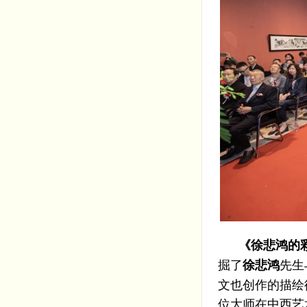
《徐悲鸿的彩
掘了
先生
徐悲鸿
文也创作的描绘
位大师在中西艺